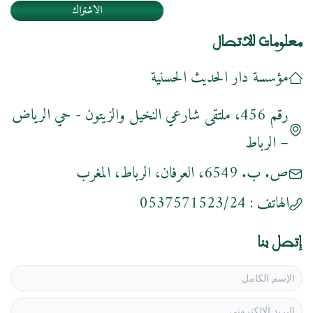
الاشتراك
معلومات للاتصال
مؤسسة دار الحديث الحسنية
رقم 456، ملتقى شارعي النخيل والزيتون - حي الرياض
– الرباط
ص. ب. 6549، العرفان، الرباط، المغرب
الهاتف :
0537571523/24
إتصل بنا