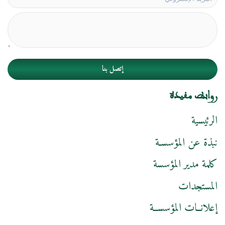
إتصل بنا
روابط مفيدة
الرئيسية
نبذة عن المؤسسـة
كلمة مدير المؤسسة
المستجدات
إعلانــات المؤسســة