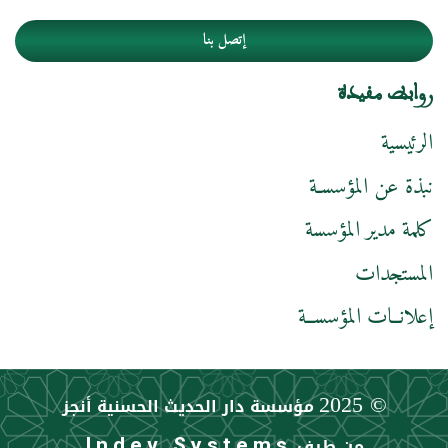
إتصل بنا
روابط مفيدة
الرئيسية
نبذة عن المؤسسـة
كلمة مدير المؤسسة
المستجدات
إعلانــات المؤسســة
© 2025
مؤسسة دار الحديث الحسنية أنجز
من طرف
Indev Systems