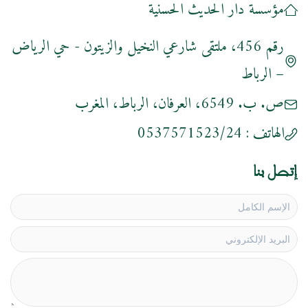
مؤسسة دار الحديث الحسنية
رقم 456، ملتقى شارعي النخيل والزيتون - حي الرياض
– الرباط
ص. ب. 6549، العرفان، الرباط، المغرب
الهاتف :
0537571523/24
إتصل بنا