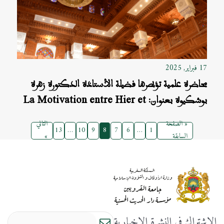
17 فبراير, 2025
محاضرة علمية تؤطرها فضيلة الأستاذة الدكتورة زهرة
بوشكيوة بعنوان: La Motivation entre Hier et
Aujourd’ hui
« الصفحة
التالي
13
…
10
9
8
7
6
…
1
السابقة
»
الاشتراك في النشرة الإخبارية