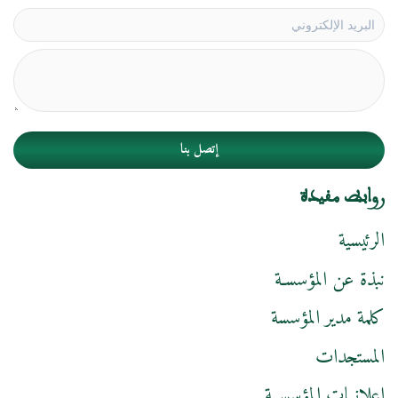
إتصل بنا
روابط مفيدة
الرئيسية
نبذة عن المؤسسـة
كلمة مدير المؤسسة
المستجدات
إعلانــات المؤسســة