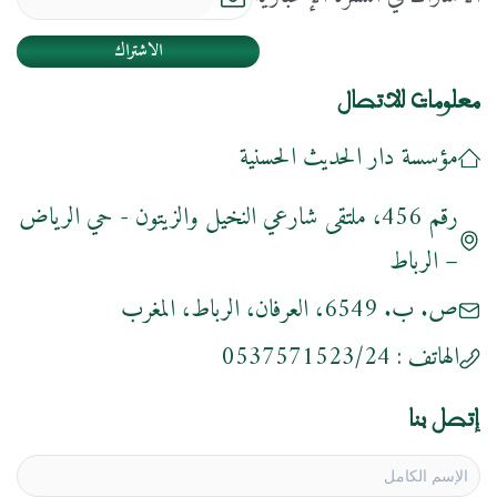
الاشتراك
معلومات للاتصال
مؤسسة دار الحديث الحسنية
رقم 456، ملتقى شارعي النخيل والزيتون - حي الرياض
– الرباط
ص. ب. 6549، العرفان، الرباط، المغرب
الهاتف :
0537571523/24
إتصل بنا