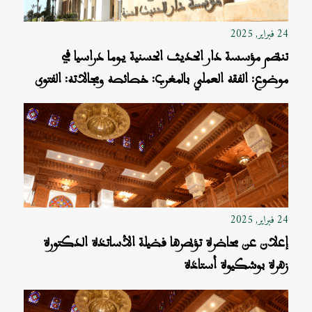
24 فبراير, 2025
تنظم مؤسسة دار الحديث الحسنية يوما دراسيا في
موضوع: الفقه العملي بالمغرب: خصائصه ومجالاته: الفتوى
التشريع القضاء
24 فبراير, 2025
إعلان عن محاضرة تؤطرها فضيلة الأساتذة الدكتورة
زهرة بوشكيوة أستاذة