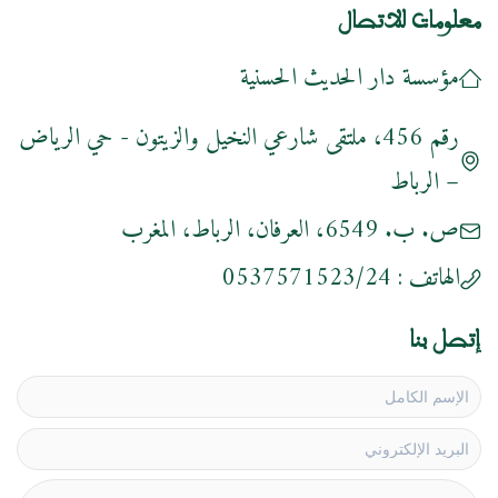
معلومات للاتصال
مؤسسة دار الحديث الحسنية
رقم 456، ملتقى شارعي النخيل والزيتون - حي الرياض
– الرباط
ص. ب. 6549، العرفان، الرباط، المغرب
الهاتف :
0537571523/24
إتصل بنا