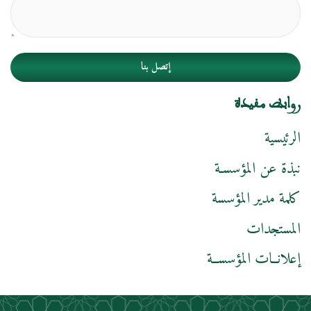
إتصل بنا
روابط مفيدة
الرئيسية
نبذة عن المؤسسـة
كلمة مدير المؤسسة
المستجدات
إعلانــات المؤسســة