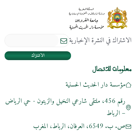
الاشتراك في النشرة الإخبارية
الاشتراك
معلومات للاتصال
مؤسسة دار الحديث الحسنية
رقم 456، ملتقى شارعي النخيل والزيتون - حي الرياض
– الرباط
ص. ب. 6549، العرفان، الرباط، المغرب