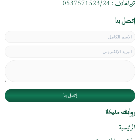
الهاتف :
0537571523/24
إتصل بنا
إتصل بنا
روابط مفيدة
الرئيسية