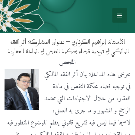
الأستاذ إبراهيم الكرناوي – عنوان المشاركة: أثر الفقه
المالكي في توجيه قضاء محكمة النقض في المادة العقارية.
الملخص
تتوخى هذه المداخلة بيان أثر الفقه المالكي
في توجيه قضاء محكمة النقض في مادة
العقار، من خلال الاجتهادات التي تعتمد
الراجح و المشهور و ما جرى به العمل،
لاسيما فيما ليس فيه تشريع قانوني ينظم الموضوع المنظور فيه
من القضاء، مع إبراز ما يتميز به الفقه المالكي من مرونة و