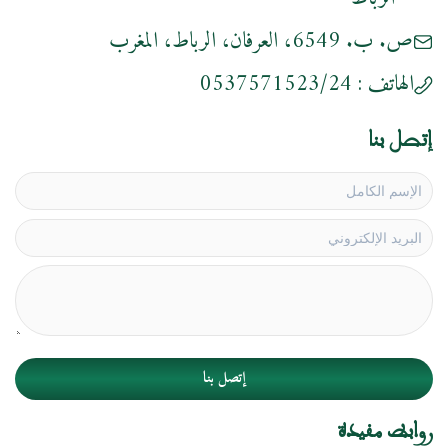
ص. ب. 6549، العرفان، الرباط، المغرب
الهاتف :
0537571523/24
إتصل بنا
إتصل بنا
روابط مفيدة