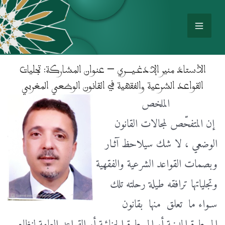
الأستاذ منير الإدغـيـــري – عنوان المشاركة: تجليات
القواعد الشرعية والفقهية في القانون الوضعي المغربي
الملخص
إن المتفحّص لمجالات القانون
الوضعي ، لا شك سيلاحظ آثـار
وبصمات القواعد الشرعية والفقهية
وتجلياتها ترافقه طيلة رحلته تلك
سـواء ما تعلق منها بقانون
المسطرة المدنية أو المسطرة الجنائية أو القواعد العامة لنظام