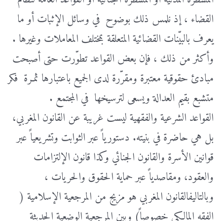
القضاء ، إذ نلمس ذلك بوضوح في وسائل الإثبات أو ما
يعرف بالبيّنات القضائية المتعلقة بمختلف المعاملات وغيرها .
وأكثر من ذلك ، فإن بعض القواعد تطوّرت حتى أصبحت
مبادئ حقوقية معتبرة ومقرّرة لدى الجميع باعتبارها ثمـرة فكر
متشبع بقيم العدالة ويسعى لترسيخها في المجتمع .
القواعد الشرعية والفقهية ليست غريبة عن القانون المغربي،
بل هي حاضرة في بنيته. دستورياً عبر الثوابت وتشريعياً عبر
قوانين الأسرة والقانون الجنائي وكذا قانون الإلتزامات
والعقود، ومقاصدياً عبر حماية الحقوق والحريات ،
وبالتاليفالقانون المغربي هو مزيج من المرجعية الإسلامية (
الفقه المالكي خصوصاً) وبين المرجعية الوضعية الحديثة