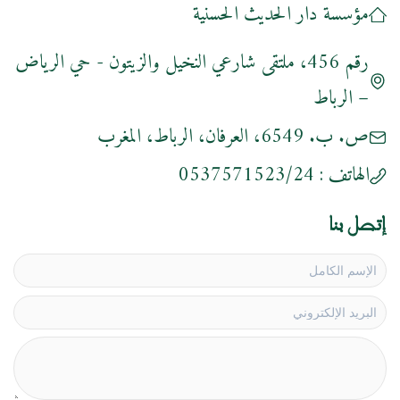
مؤسسة دار الحديث الحسنية
رقم 456، ملتقى شارعي النخيل والزيتون - حي الرياض
– الرباط
ص. ب. 6549، العرفان، الرباط، المغرب
الهاتف :
0537571523/24
إتصل بنا