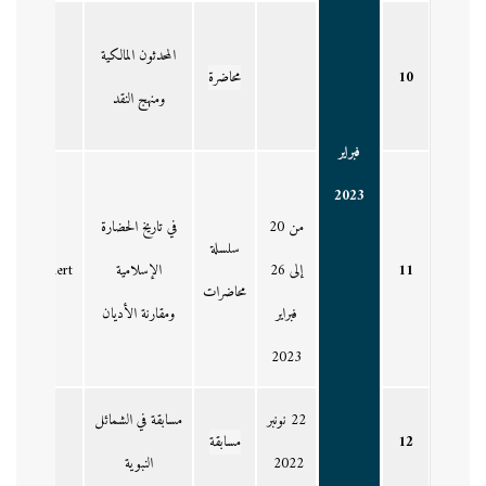
المحدثون المالكية
10
محاضرة
ومنهج النقد
فبراير
2023
من 20
في تاريخ الحضارة
سلسلة
11
إلى 26
الإسلامية
محاضرات
فبراير
ومقارنة الأديان
بكلية
2023
22 نونبر
مسابقة في الشمائل
12
مسابقة
2022
النبوية
أستاذ