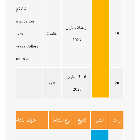
قراءة في كتاب:
ieu – La science Les
رمضان/ مارس
19
محاضرة
epreuves
2023
: – Michel-yves Bolloré
– Olivier Bonnassies
15-16 مارس
العلوم الإنس
20
ندوة
2023
ر.ت
الشهر
التاريخ
نوع النشاط
عنوان النشاط