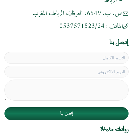
– الرباط
ص. ب. 6549، العرفان، الرباط، المغرب
الهاتف :
0537571523/24
إتصل بنا
إتصل بنا
روابط مفيدة