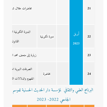
21
محاضرات خلال شهر رمضان
الدورة التكوينية الثانية لفائدة
أبريل
22
دورة تكوينية
القانون الدولي الإن
2023
23
زيارة إلى متحف محمد السادس للفنو
التصرفات النبوية الخاصة:
24
محاضرة
المفهوم والدلالات التشريعية
البرنامج العلمي والثقافي لمؤسسة دار الحديث الحسنية للموسم
الجامعي 2022- 2023