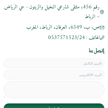
رقم 456، ملتقى شارعي النخيل والزيتون - حي الرياض
– الرباط
ص. ب. 6549، العرفان، الرباط، المغرب
الهاتف :
0537571523/24
إتصل بنا