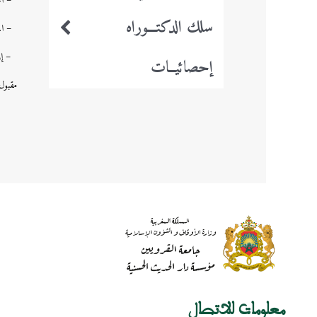
– احت
سلك الدكتـــوراه
– الم
– إرجا
إحصائيــات
مقبول 
معلومات للاتصال