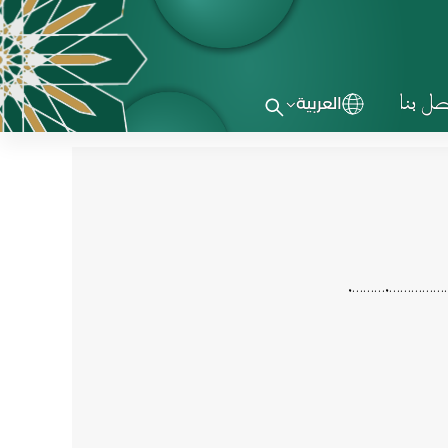
صل بنا
العربية
……….
…………….