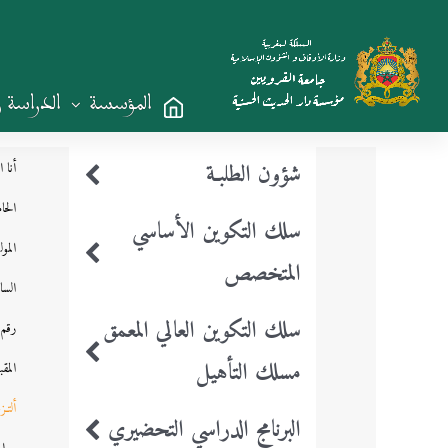
المؤسسة
الدراسة 
شؤون الطلبـة
أنا
الح
سلك التكوين الأساسي
الم
المتخصص
الس
سلك التكوين العالي المعمق
رقم
مسلك التأهيل
المقبو
ألتـزم
البرنامج الدراسي التحضيري