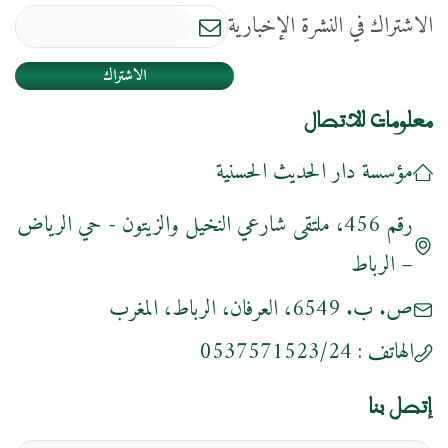
الاشتراك في النشرة الإخبارية
الاشتراك
معلومات للاتصال
مؤسسة دار الحديث الحسنية
رقم 456، ملتقى شارعي النخيل والزيتون - حي الرياض
– الرباط
ص. ب. 6549، العرفان، الرباط، المغرب
الهاتف :
0537571523/24
إتصل بنا