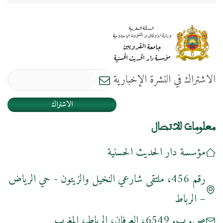
الاشتراك في النشرة الإخبارية
الاشتراك
معلومات للاتصال
مؤسسة دار الحديث الحسنية
رقم 456، ملتقى شارعي النخيل والزيتون - حي الرياض
– الرباط
ص. ب. 6549، العرفان، الرباط، المغرب