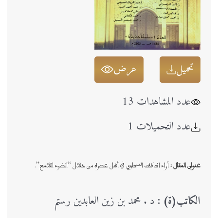
تحميل
عرض
عدد المشاهدات 13
عدد التحميلات 1
عنوان المقال :
آراء الحافظ السخاوي في أهل عصره من خلال “الضوء اللامع”.
الكاتب(ة) :
د . محمد بن زين العابدين رستم