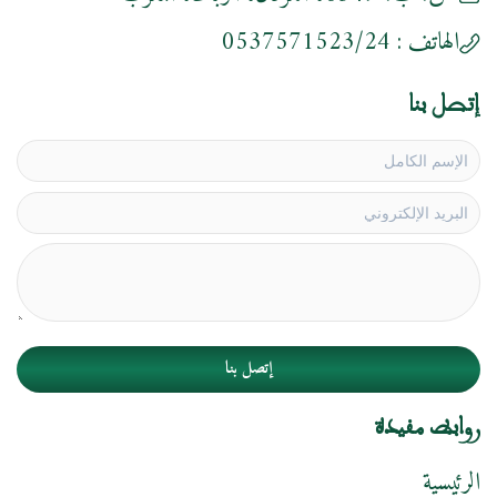
الهاتف :
0537571523/24
إتصل بنا
إتصل بنا
روابط مفيدة
الرئيسية