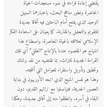
يقتضي إعادة قراءته في ضوء مستجدات الحياة
الحاضرة وتطور مناهج البحث، باعتبارهما السبيل
الوحيد الذي يفتح أمام الباحثين فيه آفاقا جديدة
للتقويم والتحليل والمقارنة. كما يعينان على استعادة الفكر
الإسلامي لعلاقته بالحياة المعاصرة. واصطناع هذا
المنهاج هو المقصود عندنا بالإنتاج “العقلي” أي تلك
القراءة الجديدة للتراث، بما تقتضيه من نقد وشك
وتحقيق وتأويل واستقراء للعوامل التي أنتجته.
وهذا هو نفس المنهج الذي اتبعه الأوربيون في بداية
العصور الحديثة، فتواصلوا مع تراثهم القديم، دون
البقاء في أسره، وانطلقوا منه إلى آفاق جديدة، وهكذا