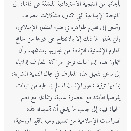
بأبحاثها من المنهجية الاستردادية المنغلقة على ذاتها، إلى
المنهجية الإبداعية التي تتناول مشكلات عصرها،
وتسعى إلى تقويم ظواهره في ضوء المنظور الإسلامي.
ولن يتحقق لها ذلك إلا بالانفتاح على غيرها من مناهج
العلوم الإنسانية، للإفادة من تجاربها ومناهجها، وأن
تتجاوز هذه الدراسات توخي مراكمة المعارف لذاتها،
إلى توخي تفعيل هذه المعارف في مجال التنمية البشرية،
بما فيها ترقية شعور الإنسان المسلم بما عليه من تبعات
يفرضها تعايشه مع حضارة عالمية، وتفاعله مع نظم
الحياة فيها، إلى جانب ما ينبغي أن تستهدفه هذه
الدراسات الإسلامية من تعميق وعيه بالقيم الروحية،