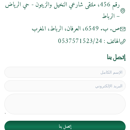
رقم 456، ملتقى شارعي النخيل والزيتون - حي الرياض
– الرباط
ص. ب. 6549، العرفان، الرباط، المغرب
الهاتف :
0537571523/24
إتصل بنا
إتصل بنا