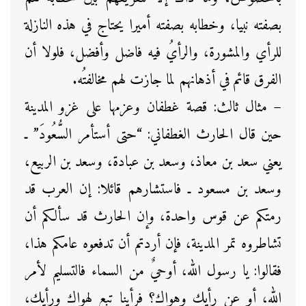
بصفته نبيا، وخطابه بصفته أميرا يحتاج في هذه النازلة
للرأي والمشورة، والرأيُ فيه فاضل وأفضل، فلولا أن
الفرق قائم في أذهانهم لما جازت لهم مخالفتُه.
– مثال ثالث: قصة غطفان وعزمها على غزو المدينة
حين قال الحارث الغطفاني: “حتى أستأمر السُّعُودَ” ـ
يعني سعد بن معاذ، وسعد بن عبادة، وسعد بن الربيع،
وسعد بن مسعود ـ فاستشارهم قائلا: إن العرب قد
رمتكم عن قوس واحدة، وإن الحارث قد سألكم أن
تشاطروه تمر المدينة، فإن أردتم أن تدفعوه عامكم هذا،
فقالوا: يا رسول الله، أوحيٌ من السماء فالتسليم لأمر
الله، أو عن رأيك وهواك؟ فرأينا تبع لهواك ورأيك،