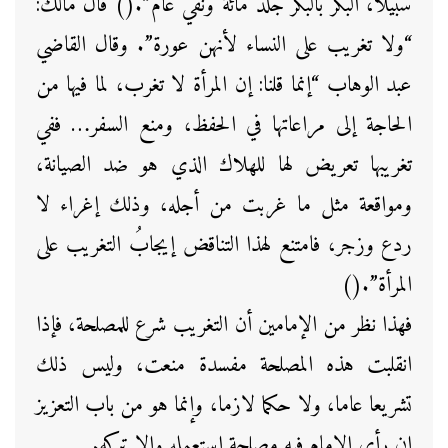
سبيلا، البكر بالبكر جلد مائة ونفي عام”.() قال مالك:
“ولا تغريب على النساء لأنهن عورة”. وقال القاضي
عبد الوهاب “إنما قلنا: إن المرأة لا تغرب، لما فيها من
الحاجة إلى مراعاتها في الحفظ، ومنع السفر… ففي
تغريبها تعريض لها للهلاك الذي هو ضد الصيانة،
ومواقعة مثل ما غربت من أجله، وذلك إغراء لا
ردع وزجر، فامتنع لهذا التناقض إيجابُ التغريب على
المرأة”.()
فهذا نظر من الإمامين أن التغريب شرع للمصلحة، فإذا
انقلبت هذه المصلحة مفسدة منعت، وليس ذلك
تشريعا عاما، ولا حكما لازما، وإنما هو من باب التعزيز
إن رأى الإمام فيه مصلحة استعمله وإلا تركه.