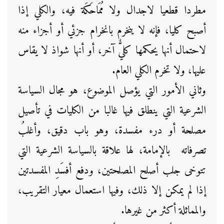
مطردا قطعيا لاجدال ولا مُمَاحَكَة فيه، والكلي إذا
أصبح كليا، فإنه لا ينخرم بانخرام جزئي أو أجزاء منه
لاحتمال أنها يحكمها كليٌّ آخر، أو أنها شواذ لا يقاس
عليها، ولا تخرم الكلي العام.
وثاني الأمور التي يؤصل الموضوع، هو مجال السياسة
الشرعية التي ينطلق فيها غالبا من الكليات في تأصيل
مصلحة أو درء مفسدة، وهو باب دقيق، وأغلبُ
تصرفاته بالإمامة، لها علاقة بالسياسة الشرعية التي
تتوخى جلب أصلح المصلحتين، ودفع أفسَدِ المفسدتين
إذا لم يمكن إلا ذلك، وفيها استعمال معيار التقريب،
والمماثلة أكثر من غيرها.