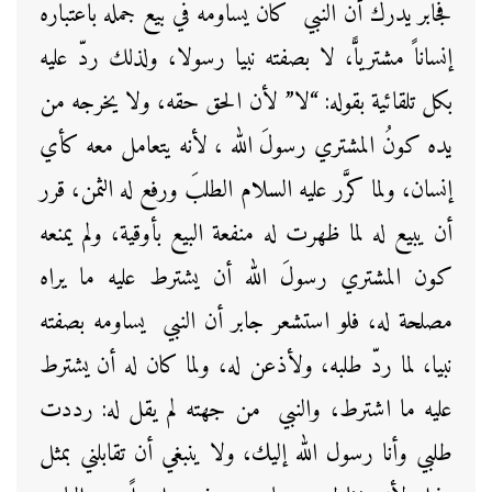
فجابر يدرك أن النبي كان يساومه في بيع جمله باعتباره
إنساناً مشترياًّ، لا بصفته نبيا رسولا، ولذلك ردّ عليه
بكل تلقائية بقوله: “لا” لأن الحق حقه، ولا يخرجه من
يده كونُ المشتري رسولَ الله ، لأنه يتعامل معه كأي
إنسان، ولما كرَّر عليه السلام الطلبَ ورفع له الثمن، قرر
أن يبيع له لما ظهرت له منفعة البيع بأوقية، ولم يمنعه
كون المشتري رسولَ الله أن يشترط عليه ما يراه
مصلحة له، فلو استشعر جابر أن النبي يساومه بصفته
نبيا، لما ردّ طلبه، ولأذعن له، ولما كان له أن يشترط
عليه ما اشترط، والنبي من جهته لم يقل له: رددت
طلبي وأنا رسول الله إليك، ولا ينبغي أن تقابلني بمثل