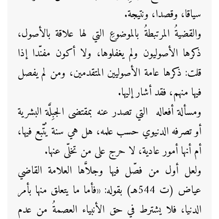
سياقا، وقصدا، ونتيجة.
والقضيةُ المرتبطةُ بالموضوعِ التي لها علاقة بالأصول،
ذكرها الأصوليون ولم يغفلوها، ولا أكون مفنّدا إذا
قلت: ذكرها عامة الأصوليين المتقدمين، ومن لم يفصل
فيها منهم، فقد أشار إليها.
ومسألة أفعاله التي تصدر عنه بمقتضى الجبِلَّة البشرية
أو تصرفه الدنيوي حسب علمه، هل هي سنة يُتّبع فيها،
أم أنها أمور عادية، لا حرج على من تخلّى عنها.
ولعل أول من فصّل فيها وجلاَّها العلامة القاضي
عياض (ت 544هـ) بقوله: «فأما ما يتعلق منها بأمر
الدنيا، فلا يشترط في حق الأنبياء العصمةُ من عدم