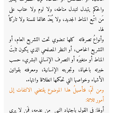
والحكم يتبدل لتبدل مناطه، ولا لوم ولا عتاب على
مَن اتّبع المناط الجديد، ولا يُعَدّ مخالفا للسنة ولا تاركاً
لها.
وأنواعُ تصرفاته كلها تنضوي تحت التشريع العام، أو
التشريع الخاص، أو النظر المصلحي الذي يكون ثابتَ
المناط أو متغيرَه أو التصرف الإنساني البشري، حسب
خبرته بالحياة، وتجربته الإنسانية، ومعرفته بقوانين
الأشياء وخواصها التي تحكمها انطلاقا وانتهاء.
ومن ثَمّ، فتأصيلُ هذا الموضوع يقتضي الالتفات إلى
أمور ثلاثة:
أولها: في القول باجتهاد النبي من عدمه، فمَن لا يرى