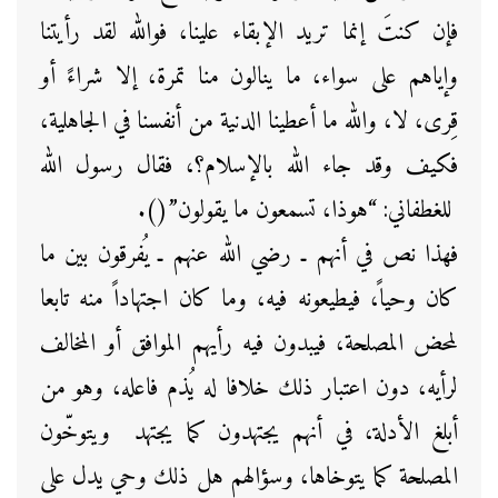
فإن كنتَ إنما تريد الإبقاء علينا، فوالله لقد رأيتنا
وإياهم على سواء، ما ينالون منا تمرة، إلا شراءً أو
قِرى، لا، والله ما أعطينا الدنية من أنفسنا في الجاهلية،
فكيف وقد جاء الله بالإسلام؟، فقال رسول الله
للغطفاني: “هوذا، تسمعون ما يقولون”().
فهذا نص في أنهم ـ رضي الله عنهم ـ يُفرقون بين ما
كان وحياً، فيطيعونه فيه، وما كان اجتهاداً منه تابعا
لمحض المصلحة، فيبدون فيه رأيهم الموافق أو المخالف
لرأيه، دون اعتبار ذلك خلافا له يُذم فاعله، وهو من
أبلغ الأدلة، في أنهم يجتهدون كما يجتهد ويتوخّون
المصلحة كما يتوخاها، وسؤالهم هل ذلك وحي يدل على