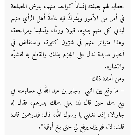
خطابه لهم بصفته إنساناً كواحد منهم، يتوخى المصلحة
في أمر من الأمور ويُشركُ فيه عامةَ أهل الرأي منهم
ليدلي كل منهم بدلوِه، قبولا وردّا، وتسليما ومراجعة،
وهذا متواتر عنهم في شؤون كثيرة، واستفاض في
أخبار عديدة تدل على الجزم بذلك والقطع به لفشوّه
وانتشاره.
ومن أمثلة ذلك:
– ما وقع بين النبي وجابر بن عبد الله في مساومته في
بيع جمله حين قال له: بعني جملك بدرهم، فقال له
جابر:لا، إذن تغبنني يا رسول الله، قال: فبدرهمين قال:
قلت: لا، فلم يزل يرفع لي حتى بلغ أوقية”.