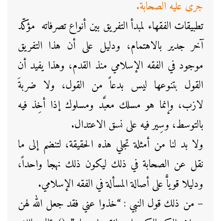
جرى عليه الصحابة.
تطبيقات الفقهاء لمبدأ التفريق بين أنواع تصرفاته مؤكّد
آخر جدير بالاهتمام، ودليل على أن هذا التفريق
موجود في الفقه الإسلامي منذ القدم، وهذا يفيد أن
القول بتنوعها ليس بدعاً من القول، ولا ضربةَ
لازب، وإنما هو مسلك معبَّد ومسلوك إذا أخِذ فيه
بالتوسط، وسِير فيه على نسق الاعتدال.
ولا بد لنا من أمثلة تجلي هذه الحقيقة، لتنضم إلى ما
نقل عن الصحابة في ذلك ليكون ذلك نهجا واحداً،
ودليلا قوياًّ على أصالة المسألة في الفقه الإسلامي.
– من ذلك قول النبي : “خذوا عني فقد جعل الله لهن