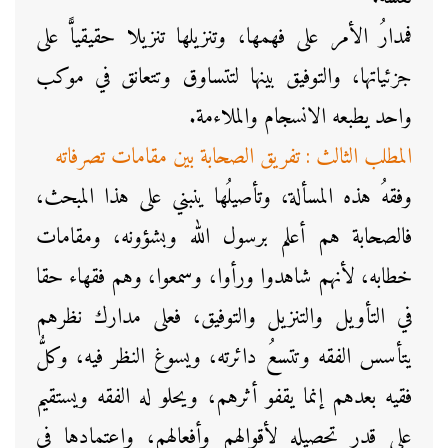
فمدارُ الأمر على فهمها، وتنزيلها تنزيلا حقيقياًّ على
جزئياتها، والتوفيق بينها لتتساوق وتتعانق في موكب
واحد يطبعه الانسجام والملاءمة.
المطلب الثالث : تفريق الصحابة بين مقامات تصرفاته
وفقهُ هذه المسألة، وتأصيلُها ينبني على هذا المبحث،
فالصحابة هم أعلم برسول الله وبشؤونه، ومقامات
خطابه، لأنهم شاهدوا ورأوا، وسمعوا، وهم فقهاء حقا
في التأويل والتنزيل والتوفيق، فعلى مدارك نظرهم
يتأسس الفقه وتتسعُ دائرته، ويسوغ النظر فيه، وكلُّ
فقيه بعدهم إنما يقفو أثرهم، ويحلو له الفقه ويستقيم
على قدر تحصيله لأقوالهم وأفعالهم، واعتمادِها في