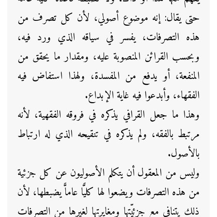
حتى يقال: إنه موضوع أصولي، لأن كل تصرف من
هذه التصرفات، يفسر في سياقه الذي ورد فيه،
وبحسب القرائن المنصوبة عليه، ومقدار ما يحقق من
المنفعة، أو يدفع من المفسدة، ولهذا استفاض فيه
الفقهاء، وأبدعوا فيه غاية الإبداع.
وهذا ما جعل القرافي يذكره في فروقه الفقهية، لأنه
مرتبط بالفقه، ولم يذكره في تنقيحه الذي له ارتباط
بالأصول.
وليس من المعقول أن يتكلم الأصوليون عن كل جزئية
من هذه التصرفات ويضعوا لها كليًّا عاماًّ يضبطها، لأن
ذلك يتنافى مع جزئيّتِها ومغايرتها لغيرها من التصرفات