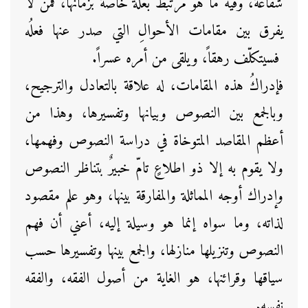
شفاعة، وفيه ما هو مرتبط بعلة خاصة بزمانها، فمن لا
يفرق بين مقامات الأحوالِ التي صدر عنها فعلُه
فسيتكلّف رهقاً، ويلقى من أمره عسراً.
فإدراكُ هذه المقامات، له علاقة بالتعادل والترجيح،
وبالجمع بين النصوص وبيانها وتفسيرها، وهذا من
أعظم المقاصد المتوخاة في دراسة النصوص وفهمها،
ولا يقوم به إلا ذو اطلاعٍ تامّ خبيرٌ بتناظر النصوص
وإدراك أوجه المماثلة والمفارقة بينها، وهو علم مقصود
لذاته، وما سواه إنما هو وسيلة إليه، أعني أن فهم
النصوص وتنزيلها منازلها، والجمع بينها وتفسيرها حسب
سياقها وقرائنها، هو الغاية من أصول الفقه، والفقه
نفسه.