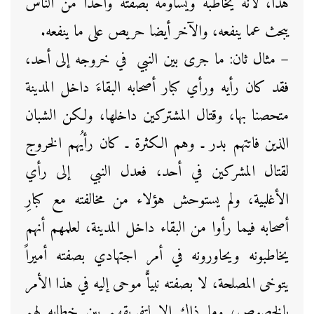
هذا، لأنه يخاطبه ويساومه بصفته واحداً من الناس
يبحث عما ينفعه، والآخر أيضا حريص على ما ينفعه.
– مثال ثان: ما جرى بين النبي في خروجه إلى أحد،
فقد كان رأيه ورأي كبار أصحابه البقاءَ داخل المدينة
متحصنا بها، وقتال المشتركين داخلها، ولكن الشبان
الذين فاتتهم بدر ـ وهم الكثرة ـ كان رأيُهم الخروج
لقتال المشركين في أحد، فعدل النبي إلى رأي
الأغلبية، ولم يستوحش هؤلاء من مخالفته مع كبارِ
أصحابه فيما رأوا من البقاء داخل المدينة، لعلمهم أنهم
يخاطبونه ويحاورونه في أمر اجتهادي بصفته أميراً
يتوخى المصلحة، لا بصفته نبياًّ موحى إليه في هذا الأمر
بالخصوص، وما ذاك إلا لتفريقهم بين خطابه لهم