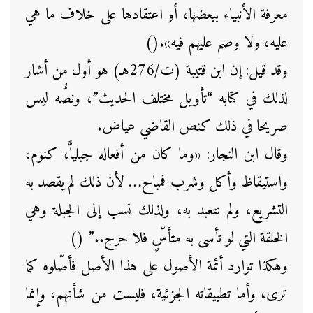
معرفة الأنبياء ببعضها، أو اعتقادها على خلاف ما هي
عليه، ولا وصم عليهم فيه».()
وقد قيل: إن ابن قتيبة (ت/276هـ) هو أول من أشار
لذلك في كتابه “تأويل مختلف الحديث”، ونصُّه ليس
صريحا في ذلك كنص القاضي عياض.
وقال ابن النجار: «وما كان من أفعاله جبلياًّ، كنوم،
واستيقاظ وأكل وشرب فمباح… لأن ذلك لم يقصد به
التشريع، ولم نتعبد به، ولذلك نسب إلى الجبلة وهي
الخلقة التي لو تأسى به متأسٍّ فلا حرج..” ()
وهكذا توارد أئمة الأصول على هذا الأصل فأصّلوه كما
ترى، وأما تطبيقاته الجزئية، فليست من شأنهم، وإنما