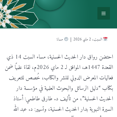
السبت، 2 ماي 2026 |
مساءً
احتضن رواق دار الحديث الحسنية، مساء السبت 14 ذي
القعدة 1447هـ، الموافق لـ 2 ماي 2026م، لقاءً علميًا ضمن
فعاليات المعرض الدولي للنشر والكتاب، خُصص للتعريف
بكتاب “دليل الرسائل والبحوث العلمية في مؤسسة دار
الحديث الحسنية”، من تأليف د. طارق طاطمي: أستاذ
السيرة النبوية بدار الحديث الحسنية، وتسيير: د. عبد الله