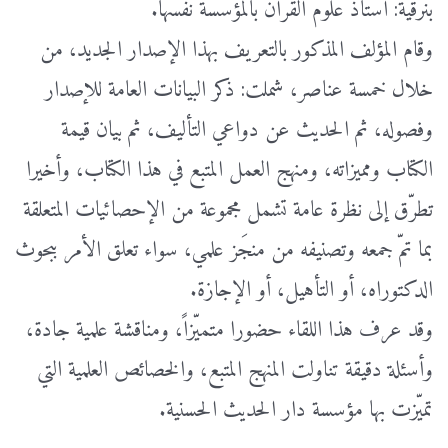
بنرقية: أستاذ علوم القرآن بالمؤسسة نفسها.
وقام المؤلف المذكور بالتعريف بهذا الإصدار الجديد، من
خلال خمسة عناصر، شملت: ذكر البيانات العامة للإصدار
وفصوله، ثم الحديث عن دواعي التأليف، ثم بيان قيمة
الكتاب ومميزاته، ومنهج العمل المتبع في هذا الكتاب، وأخيرا
تطرّق إلى نظرة عامة تشمل مجموعة من الإحصائيات المتعلقة
بما تمّ جمعه وتصنيفه من منجَز علمي، سواء تعلق الأمر ببحوث
الدكتوراه، أو التأهيل، أو الإجازة.
وقد عرف هذا اللقاء حضورا متميّزاً، ومناقشة علمية جادة،
وأسئلة دقيقة تناولت المنهج المتبع، والخصائص العلمية التي
تميّزت بها مؤسسة دار الحديث الحسنية.