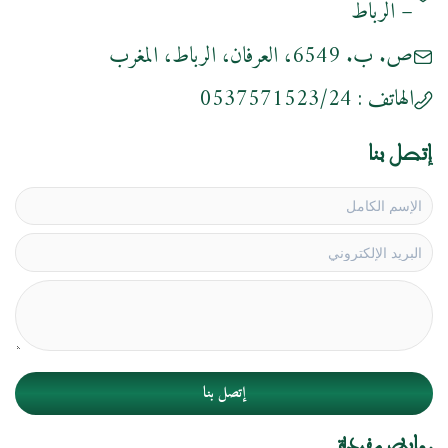
– الرباط
ص. ب. 6549، العرفان، الرباط، المغرب
0537571523/24
الهاتف :
إتصل بنا
إتصل بنا
روابط مفيدة