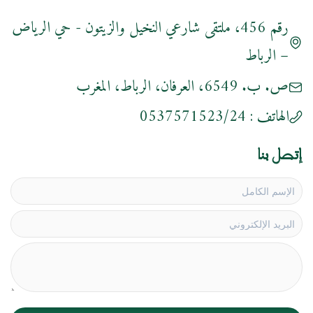
رقم 456، ملتقى شارعي النخيل والزيتون - حي الرياض
– الرباط
ص. ب. 6549، العرفان، الرباط، المغرب
الهاتف :
0537571523/24
إتصل بنا