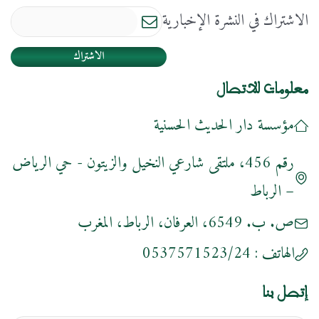
الاشتراك في النشرة الإخبارية
الاشتراك
معلومات للاتصال
مؤسسة دار الحديث الحسنية
رقم 456، ملتقى شارعي النخيل والزيتون - حي الرياض
– الرباط
ص. ب. 6549، العرفان، الرباط، المغرب
الهاتف :
0537571523/24
إتصل بنا