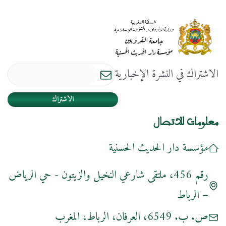
الاشتراك في النشرة الإخبارية
الاشتراك
معلومات للاتصال
مؤسسة دار الحديث الحسنية
رقم 456، ملتقى شارعي النخيل والزيتون - حي الرياض
– الرباط
ص. ب. 6549، العرفان، الرباط، المغرب