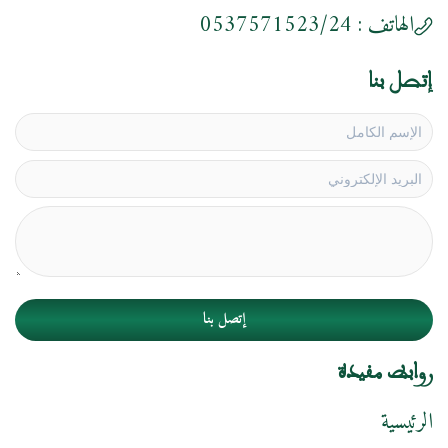
الهاتف :
0537571523/24
إتصل بنا
إتصل بنا
روابط مفيدة
الرئيسية