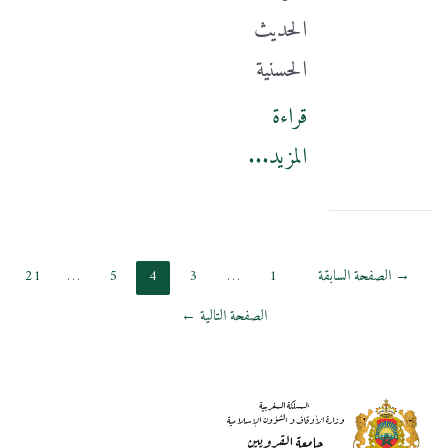
الحديث
الحسنية
قراءة
المزيد...
Posts
→
الصفحة السابقة
1
…
3
4
5
…
21
pagination
الصفحة التالية
←