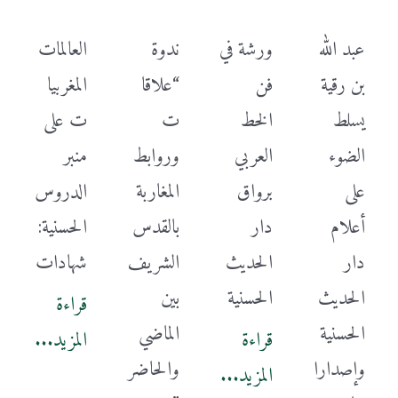
عبد الله
ورشة في
ندوة
العالمات
بن رقية
فن
“علاقا
المغربيا
يسلط
الخط
ت
ت على
الضوء
العربي
وروابط
منبر
على
برواق
المغاربة
الدروس
أعلام
دار
بالقدس
الحسنية:
دار
الحديث
الشريف
شهادات
الحديث
الحسنية
بين
قراءة
الحسنية
الماضي
قراءة
المزيد...
وإصدارا
والحاضر
المزيد...