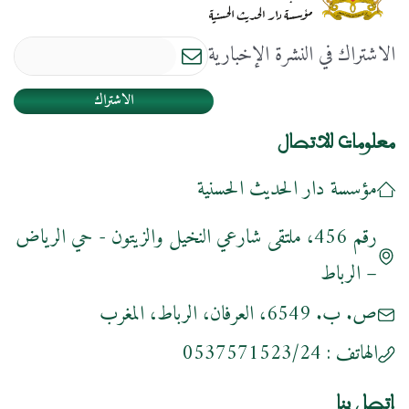
الاشتراك في النشرة الإخبارية
الاشتراك
معلومات للاتصال
مؤسسة دار الحديث الحسنية
رقم 456، ملتقى شارعي النخيل والزيتون - حي الرياض
– الرباط
ص. ب. 6549، العرفان، الرباط، المغرب
الهاتف :
0537571523/24
إتصل بنا