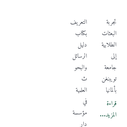
تجربة
التعريف
البعثات
بكتاب
الطلابية
دليل
إلى
الرسائل
جامعة
والبحو
تويبنغن
ث
بألمانيا
العلمية
في
قراءة
مؤسسة
المزيد...
دار